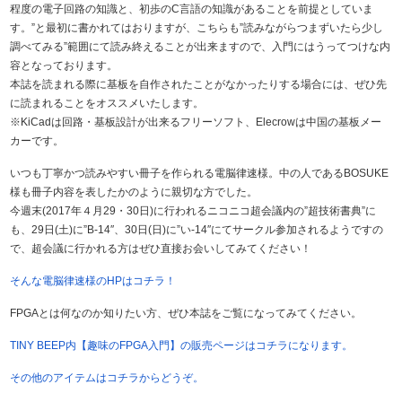
程度の電子回路の知識と、初歩のC言語の知識があることを前提としていま
す。”と最初に書かれてはおりますが、こちらも”読みながらつまずいたら少し
調べてみる”範囲にて読み終えることが出来ますので、入門にはうってつけな内
容となっております。
本誌を読まれる際に基板を自作されたことがなかったりする場合には、ぜひ先
に読まれることをオススメいたします。
※KiCadは回路・基板設計が出来るフリーソフト、Elecrowは中国の基板メー
カーです。
いつも丁寧かつ読みやすい冊子を作られる電脳律速様。中の人であるBOSUKE
様も冊子内容を表したかのように親切な方でした。
今週末(2017年４月29・30日)に行われるニコニコ超会議内の”超技術書典”に
も、29日(土)に”B-14″、30日(日)に”い-14″にてサークル参加されるようですの
で、超会議に行かれる方はぜひ直接お会いしてみてください！
そんな電脳律速様のHPはコチラ！
FPGAとは何なのか知りたい方、ぜひ本誌をご覧になってみてください。
TINY BEEP内【趣味のFPGA入門】の販売ページはコチラになります。
その他のアイテムはコチラからどうぞ。