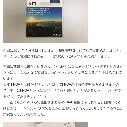
今回は2017年４月９日に行われた『技術書典２』にて頒布が開始されました、
サークル：電脳律速様の新刊、【趣味のFPGA入門】をご紹介します。
本誌は前書きに書かれいる通り、”FPGAとはなんぞや？”という方でも読み終え
た頃には「なんとなく雰囲気はわかった」という状態になることを目指されて
います。
まず”FPGAとは何か？”といった題にてFPGAの正称の説明から始まりますの
で、本当にFPGAという単語だけサラっと聞いたことがあるなぁ、という方で
も安心してお読みいただけます。
……正に私が”FPGAって虫姫さまとかのCAVE基板に使われてるとは聞いてる
けどさて……？”という状態でしたが、正称からきちんと説明してくれる本誌は
大変ありがたいものでした。