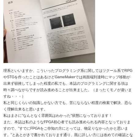
理系といいますか、こういったプログラミング系に関してはツクール系でRPG
やSTGを作ったことはあるけどGameMakerでは画面端到達時にマップ移動が
出来ず頓挫してしまった程度の私でも、本誌のプログラミングに関する項は
時々調べながらですが読み進めることが出来ました。（まったくモノが違いま
すね・・・）
私と同じくらいの知識しかない方でも、苦にならない程度の検索で解決、恐ら
く理解出来ると思います。
私はまさに”なんとなく雰囲気はわかった”状態になっております！
また、本誌は私のようなFPGA初心者でも読み進められる内容となっておりま
すので、”すでにFPGAをご存知の方にとっては、物足りなかったかと思いま
す。”とあとがきで書かれております通り、既に詳しい方には改めての確認とな