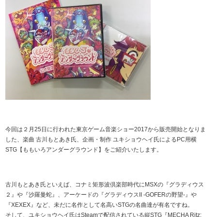
今回は２月25日に行われた東京ゲーム音楽ショー2017から販売開始となりま
した、楽曲 古川もとあき氏、企画・制作 ユキショウヘイ氏によるPC用横
STG【ももいろアンダーグラウンド】をご紹介いたします。
古川もとあき氏といえば、コナミ矩形波倶楽部時代にMSXの『グラディウス
２』や『沙羅曼蛇』、アーケードの『グラディウスII -GOFERの野望-』や
『XEXEX』など、未だに名作として名高いSTGの名曲達が有名ですね。
そして、ユキショウヘイ氏はSteamで配信されている縦STG『MECHA Ritz: