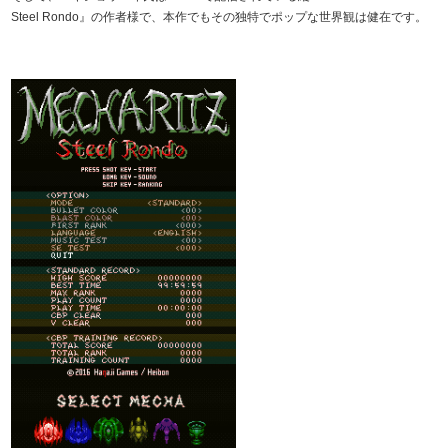
Steel Rondo』の作者様で、本作でもその独特でポップな世界観は健在です。