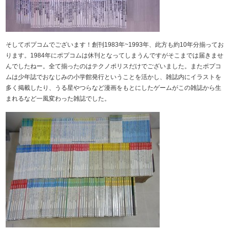
そしてポプコムでございます！創刊1983年~1993年、此方も約10年分揃ってお
ります。1984年にポプコムは休刊となってしまうんですがそこまでは届きませ
んでしたねー。全て揃ったのはテクノポリスだけでございました。またポプコ
ムは少年誌でおなじみの小学館発行ということを活かし、雑誌内にイラストを
多く掲載したり、うる星やつらなど漫画をもとにしたゲームがこの雑誌から生
まれるなど一風変わった雑誌でした。