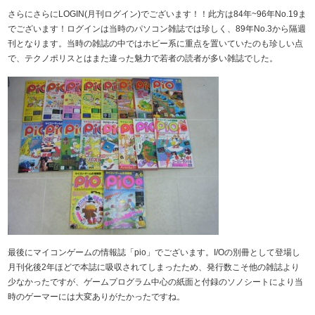
さらにさらにLOGIN(月刊ログイン)でございます！！此方は84年~96年No.19ま
でございます！ログインは当時のパソコン雑誌では珍しく、89年No.3から隔週
刊となります。当時の雑誌の中ではホビー系に重点を置いていたのも珍しい点
で、テクノポリスとはまた違った魅力で若者の読者が多い雑誌でした。
最後にマイコンゲームの情報誌「pio」でございます。I/Oの別冊として登場し
月刊化後2年ほどで本誌に吸収されてしまったため、発行数こそ他の雑誌より
少なかったですが、ゲームプログラム中心の紙面と付録のソノシートにより当
時のゲーマーには大変ありがたかったですね。