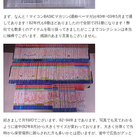
まず、なんと！マイコンBASICマガジン(通称ベーマガ)が83年~03年5月まで通
してあります！82年代も6冊ほどありましたので全部で251冊になります！弊
社でも数多くのアイテムを取り扱ってきましたがここまでコレクションは本当
に極稀でございます、感謝のあまり言葉もございません。
続きまして月刊I/Oでございます。82~94年まであります。写真でも見てわかる
ように途中(92年8月)から大きくサイズが変わっております。大きく分厚くで当
時から保管場所に困らされた方も多いかとは思いますが、途中で広告がグッと