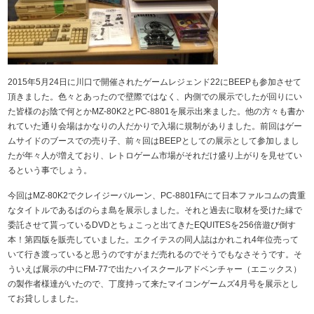
2015年5月24日に川口で開催されたゲームレジェンド22にBEEPも参加させて
頂きました。色々とあったので壁際ではなく、内側での展示でしたが回りにい
た皆様のお陰で何とかMZ-80K2とPC-8801を展示出来ました。他の方々も書か
れていた通り会場はかなりの人だかりで入場に規制がありました。前回はゲー
ムサイドのブースでの売り子、前々回はBEEPとしての展示として参加しまし
たが年々人が増えており、レトロゲーム市場がそれだけ盛り上がりを見せてい
るという事でしょう。
今回はMZ-80K2でクレイジーバルーン、PC-8801FAにて日本ファルコムの貴重
なタイトルであるぱのらま島を展示しました。それと過去に取材を受けた縁で
委託させて貰っているDVDとちょこっと出てきたEQUITESを256倍遊び倒す
本！第四版を販売していました。エクイテスの同人誌はかれこれ4年位売って
いて行き渡っていると思うのですがまだ売れるのでそうでもなさそうです。そ
ういえば展示の中にFM-77で出たハイスクールアドベンチャー（エニックス）
の製作者様達がいたので、丁度持って来たマイコンゲームズ4月号を展示とし
てお貸ししました。