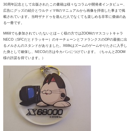
30周年記念として出版されたこの書籍は様々なコラムや開発者インタビュー、
広告にグッズの紹介とウルティマIIIのマニュアルから画像を拝借した事まで掲
載されています。当時ザナドゥを遊んだ人でなくても楽しめる非常に価値のあ
る一冊です。
MI68でも参加されていたないとほ～く様の方ではZOOMのマスコットキャラ
NECO（SFCだとドラッキー）のキーチェーンとファランクスのOPの最後に出
るメルさんのスタンドがありました。X68kはズームのゲームやりたさに入手し
た身として確保し、NECOの方は今カバンにつけています。（ちゃんとZOOM
様の許諾を得ています。）