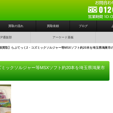
買取の流れ
買取依頼
ブログ
EP通販部
アーケード基板
張買取】らぷてっく2・コズミックソルジャー等MSXソフト約20本を埼玉県鴻巣市
ミックソルジャー等MSXソフト約20本を埼玉県鴻巣市