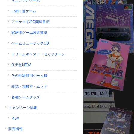
マニアックゲーム
LSI/FL管ゲーム
アーケード/PC関連書籍
家庭用ゲーム関連書籍
ゲームミュージックCD
ドリームキャスト・セガサターン
任天堂NEW
その他家庭用ゲーム機
雑誌・攻略本・ムック
各種ゲームグッズ
キャンペーン情報
MSX
販売情報