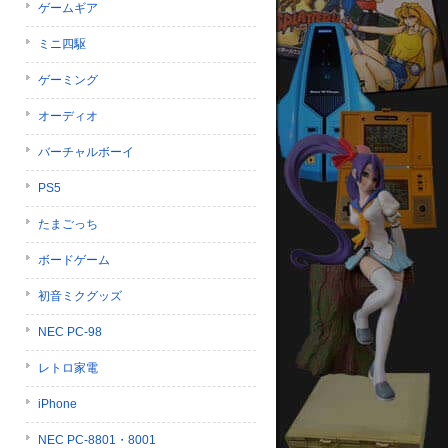
ゲームギア
ミニ四駆
ゲーミング
オーディオ
バーチャルボーイ
PS5
たまごっち
ボードゲーム
初音ミクグッズ
NEC PC-98
レトロ家電
iPhone
NEC PC-8801・8001