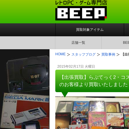
買取対象アイテム
店舗一覧
BE
HOME
スタッフブログ
買取事例
【出
2015年02月17日 火曜日
【出張買取】らぷてっく2・コズ
のお客様より買取いたしました