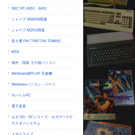
NEC PC-6001・6601
シャープ X68000関連
シャープ MZ/X1関連
富士通 FM-7 FM77AV TOWNS
MSX
海外・国産 その他パソコン
Windows他PC/AT 互換機
Windowsパソコン・パーツ
モバイルPC
電子楽器
セガ SG・SCシリーズ・セガマーク3・
マスターシステム
メガドライブ