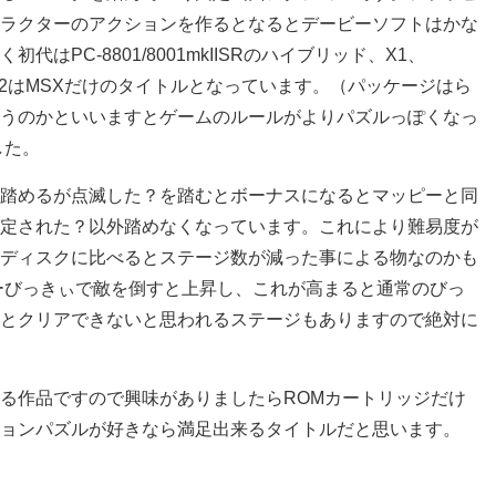
ラクターのアクションを作るとなるとデービーソフトはかな
はPC-8801/8001mkIISRのハイブリッド、X1、
て2はMSXだけのタイトルとなっています。（パッケージはら
うのかといいますとゲームのルールがよりパズルっぽくなっ
した。
踏めるが点滅した？を踏むとボーナスになるとマッピーと同
定された？以外踏めなくなっています。これにより難易度が
ディスクに比べるとステージ数が減った事による物なのかも
ーびっきぃで敵を倒すと上昇し、これが高まると通常のびっ
とクリアできないと思われるステージもありますので絶対に
る作品ですので興味がありましたらROMカートリッジだけ
ョンパズルが好きなら満足出来るタイトルだと思います。