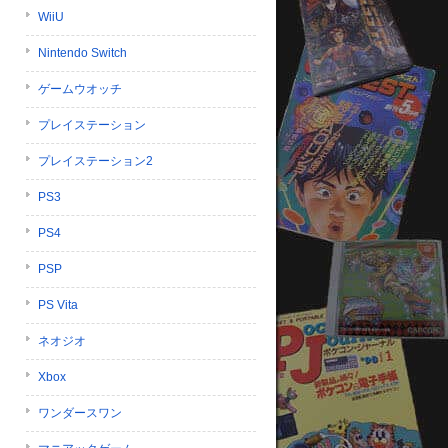
WiiU
Nintendo Switch
ゲームウオッチ
プレイステーション
プレイステーション2
PS3
PS4
PSP
PS Vita
ネオジオ
Xbox
ワンダースワン