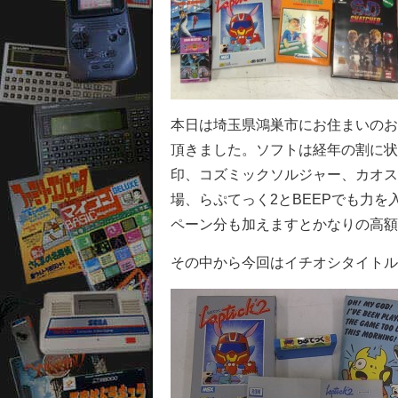
本日は埼玉県鴻巣市にお住まいのお客
頂きました。ソフトは経年の割に状
印、コズミックソルジャー、カオス
場、らぷてっく2とBEEPでも力
ペーン分も加えますとかなりの高額
その中から今回はイチオシタイトル