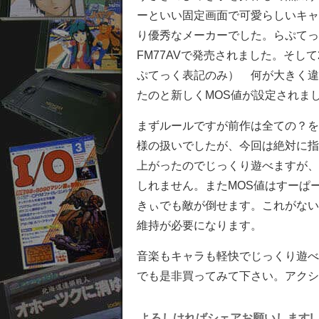
ーといい固定画面で可愛らしいキャ
り優秀なメーカーでした。らぷてっく初代
FM77AVで発売されました。そし
ぷてっく表記のみ） 何が大きく違
たのと新しくMOS値が設定されま
まずルールですが前作は全ての？を
様の扱いでしたが、今回は絶対に指
上がったのでじっくり遊べますが、
しれません。またMOS値はすーぱ
きぃでも敵が倒せます。これがない
維持が必要になります。
音楽もキャラも軽快でじっくり遊べ
でも是非買ってみて下さい。アクシ
よろしければシェアお願いします!