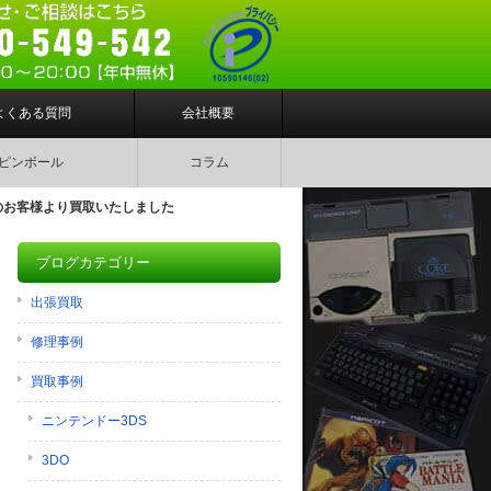
よくある質問
会社概要
ピンボール
コラム
のお客様より買取いたしました
ブログカテゴリー
出張買取
修理事例
買取事例
ニンテンドー3DS
3DO