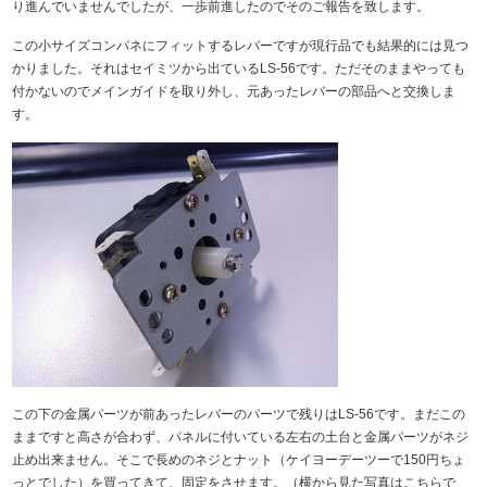
り進んでいませんでしたが、一歩前進したのでそのご報告を致します。
この小サイズコンパネにフィットするレバーですが現行品でも結果的には見つ
かりました。それはセイミツから出ているLS-56です。ただそのままやっても
付かないのでメインガイドを取り外し、元あったレバーの部品へと交換しま
す。
この下の金属パーツが前あったレバーのパーツで残りはLS-56です。まだこの
ままですと高さが合わず、パネルに付いている左右の土台と金属パーツがネジ
止め出来ません。そこで長めのネジとナット（ケイヨーデーツーで150円ちょ
っとでした）を買ってきて、固定をさせます。（横から見た写真はこちらで