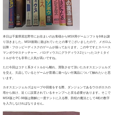
本日は千葉県習志野市にお住まいのお客様からMSX用ゲームソフトを9本お譲
り頂きました。MSX後期に遊ばれていたとの事でございましたので、メガロム
以降・フロッピーディスクのゲームが揃っております。この中ですとスペース
マンボウやスナッチャー、パロディウスにグラディウス2といったコナミタイ
トルが今でも非常に人気が高いですね。
ただ今回はコナミ系タイトルから離れ、買取させて頂いたカオスエンジェルズ
を交え、欠品しているとゲームが普通に遊べない付属品について触れたいと思
います。
カオスエンジェルズはセーブや回復をする際、ダンジョンであるウロボロスの
塔から抜け、近くに設置されているキャンプへと戻る必要があります。そこで
MSX版とPC-98版は難解に一度テントに入る際、防犯の魔法として4桁の数字
を入力しなければなりません。