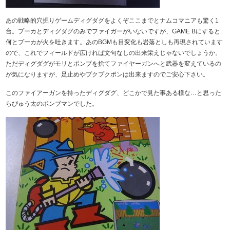
あの戦略的穴掘りゲームディグダグをよくぞここまでとナムコマニアも驚く1
台。プーカとディグダグのみでファイガーがいないですが、GAME Bにすると
何とプーカが火を吐きます。あのBGMも目変化も岩落としも再現されています
ので、これでフィールドが広ければ文句なしの出来栄えじゃないでしょうか。
ただディグダグがモリとポンプを捨てファイヤーガンへと武器を変えているの
が気になりますが、足止めやプクプクポンは出来ますのでご安心下さい。
このファイアーガンを持ったディグダグ、どこかで見た事ある様な…と思った
らぴゅう太のボンブマンでした。