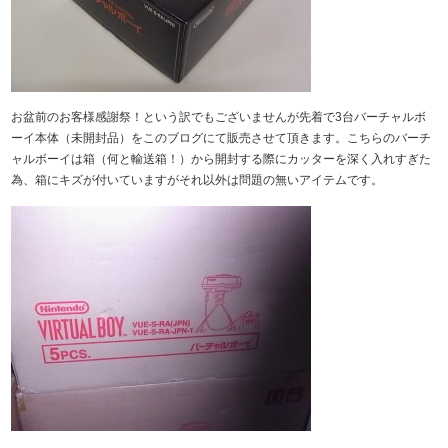
お盆前のお客様感謝祭！という訳でもございませんが先着で3台バーチャルボ
ーイ本体（未開封品）をこのブログにて販売させて頂きます。こちらのバーチ
ャルボーイは箱（何と輸送箱！）から開封する際にカッターを深く入れすぎた
為、箱にキズが付いていますがそれ以外は問題の無いアイテムです。