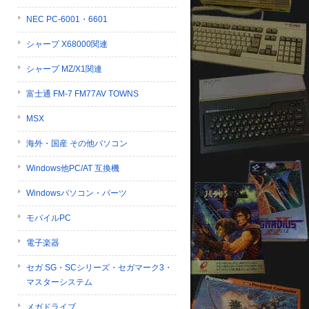
NEC PC-6001・6601
シャープ X68000関連
シャープ MZ/X1関連
富士通 FM-7 FM77AV TOWNS
MSX
海外・国産 その他パソコン
Windows他PC/AT 互換機
Windowsパソコン・パーツ
モバイルPC
電子楽器
セガ SG・SCシリーズ・セガマーク3・
マスターシステム
メガドライブ