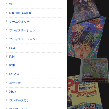
WiiU
Nintendo Switch
ゲームウオッチ
プレイステーション
プレイステーション2
PS3
PS4
PSP
PS Vita
ネオジオ
Xbox
ワンダースワン