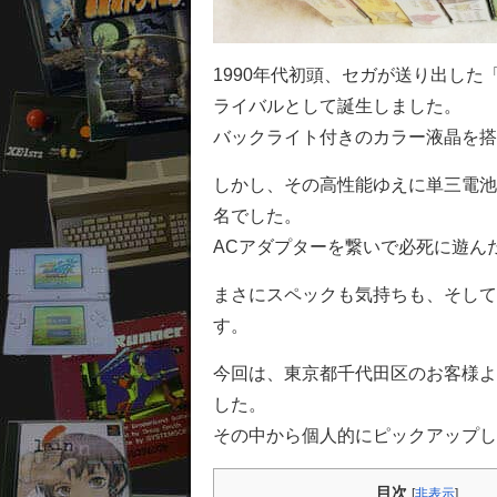
1990年代初頭、セガが送り出し
ライバルとして誕生しました。
バックライト付きのカラー液晶を搭
しかし、その高性能ゆえに単三電池
名でした。
ACアダプターを繋いで必死に遊ん
まさにスペックも気持ちも、そして
す。
今回は、東京都千代田区のお客様よ
した。
その中から個人的にピックアップし
目次
[
非表示
]