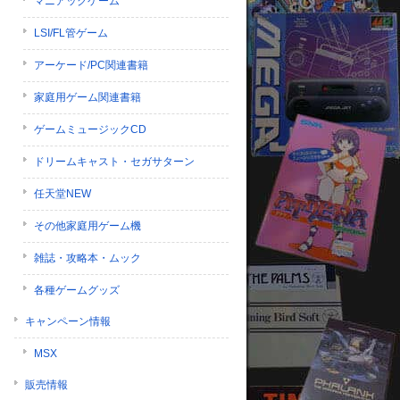
マニアックゲーム
LSI/FL管ゲーム
アーケード/PC関連書籍
家庭用ゲーム関連書籍
ゲームミュージックCD
ドリームキャスト・セガサターン
任天堂NEW
その他家庭用ゲーム機
雑誌・攻略本・ムック
各種ゲームグッズ
キャンペーン情報
MSX
販売情報