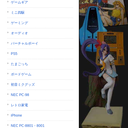
ゲームギア
ミニ四駆
ゲーミング
オーディオ
バーチャルボーイ
PS5
たまごっち
ボードゲーム
初音ミクグッズ
NEC PC-98
レトロ家電
iPhone
NEC PC-8801・8001