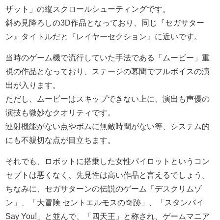
ザット」の縦スクロールシューティングです。
斜め見降ろしの3D作品となっており、同じ『セガサター
ン』タイトルだと『レイヤーセクション』に近いです。
当時のゲーム機で流行していた手法である「ムービー」重
視の作品となっており、ステージの幕間でフルボイスの演
出が入ります。
ただし、ムービーはスキップできない上に、演出も声優の
演技も微妙なクオリティです。
連射機能がない点やボムに無敵時間がない等、システム的
にも不親切な点が目立ちます。
それでも、ロボットに搭乗した女性パイロットというコン
セプトは悪くなく、先見性は高い作品と言えるでしょう。
ちなみに、セガサターンの伝説のゲーム「デスクリムゾ
ン」、「大冒険 セントエルモスの奇跡」、「スタンバイ
Say You!」と並んで、「四天王」と称され、ゲームマニア