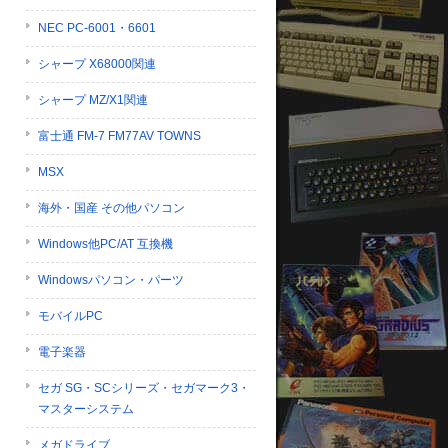
NEC PC-6001・6601
シャープ X68000関連
シャープ MZ/X1関連
富士通 FM-7 FM77AV TOWNS
MSX
海外・国産 その他パソコン
Windows他PC/AT 互換機
Windowsパソコン・パーツ
モバイルPC
電子楽器
セガ SG・SCシリーズ・セガマーク3・
マスターシステム
メガドライブ