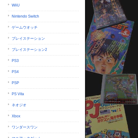
WiiU
Nintendo Switch
ゲームウオッチ
プレイステーション
プレイステーション2
PS3
PS4
PSP
PS Vita
ネオジオ
Xbox
ワンダースワン