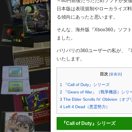
～80円前後だったためソフトが安
日本版は表現規制やローカライズ料
る傾向にあったと思います。
そんな、海外版『Xbox360』ソ
ました。
バリバリの360ユーザーの私が、『
いたします。
目次
[
非表示
]
1
『Call of Duty』シリーズ
2
『Gears of War』（戰爭機器）シリ
3
The Elder Scrolls IV: Oblivion
4
Left 4 Dead（悪霊勢力）
『Call of Duty』シリーズ