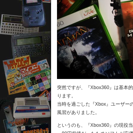
突然ですが、『Xbox360』は基
ります。
当時を過ごした『Xbox』ユーザ
風習がありました。
というのも、『Xbox360』の現役