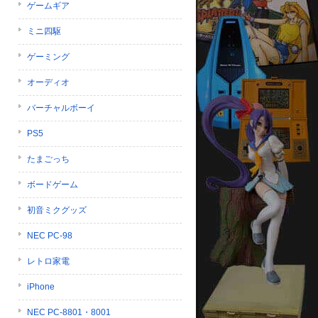
ゲームギア
ミニ四駆
ゲーミング
オーディオ
バーチャルボーイ
PS5
たまごっち
ボードゲーム
初音ミクグッズ
NEC PC-98
レトロ家電
iPhone
NEC PC-8801・8001