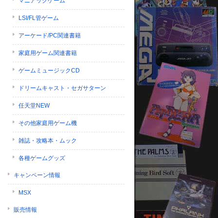
マニアックゲーム
LSI/FL管ゲーム
アーケード/PC関連書籍
家庭用ゲーム関連書籍
ゲームミュージックCD
ドリームキャスト・セガサターン
任天堂NEW
その他家庭用ゲーム機
雑誌・攻略本・ムック
各種ゲームグッズ
キャンペーン情報
MSX
販売情報