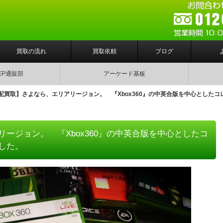
買取の流れ
買取依頼
ブログ
EP通販部
アーケード基板
配買取】さよなら、エリアリージョン。 『Xbox360』の中英合版を中心とした
ージョン。 『Xbox360』の中英合版を中心としたコ
した。