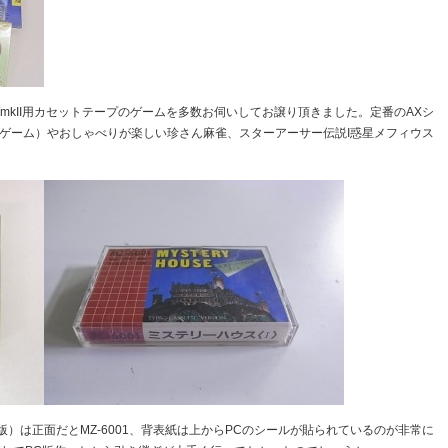
1/mkII用カセットテープのゲームを多数お伺いしてお譲り頂きました。定番のAXシ
ムゲーム）やおしゃべりが楽しい珍さん麻雀、スターアーサー伝説I惑星メフィウス
）は正面だとMZ-6001、背表紙は上からPCのシールが貼られているのが非常に