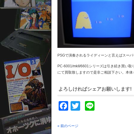
PSGで演奏されるライディーンと言えばスー
PC-6001/mkII/6601シリーズは引き
にて買取致しますので是非ご相談下さい。本体
よろしければシェアお願いします!
Facebook
Twitter
Line
« 前のページ