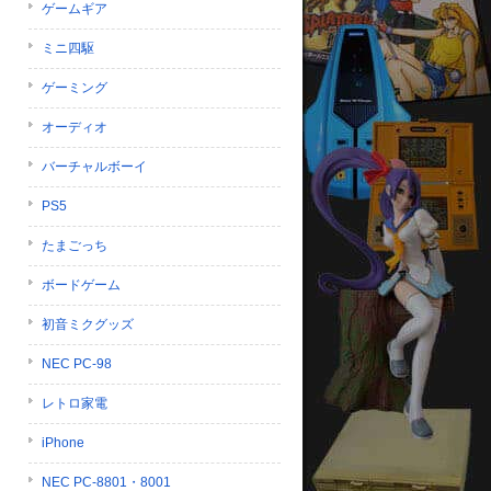
ゲームギア
ミニ四駆
ゲーミング
オーディオ
バーチャルボーイ
PS5
たまごっち
ボードゲーム
初音ミクグッズ
NEC PC-98
レトロ家電
iPhone
NEC PC-8801・8001