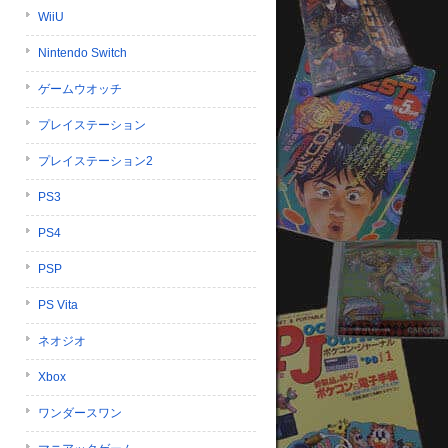
WiiU
Nintendo Switch
ゲームウオッチ
プレイステーション
プレイステーション2
PS3
PS4
PSP
PS Vita
ネオジオ
Xbox
ワンダースワン