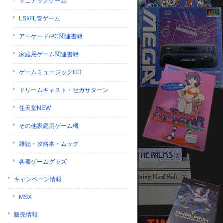
マニアックゲーム
LSI/FL管ゲーム
アーケード/PC関連書籍
家庭用ゲーム関連書籍
ゲームミュージックCD
ドリームキャスト・セガサターン
任天堂NEW
その他家庭用ゲーム機
雑誌・攻略本・ムック
各種ゲームグッズ
キャンペーン情報
MSX
販売情報