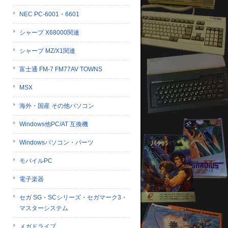
NEC PC-6001・6601
シャープ X68000関連
シャープ MZ/X1関連
富士通 FM-7 FM77AV TOWNS
MSX
海外・国産 その他パソコン
Windows他PC/AT 互換機
Windowsパソコン・パーツ
モバイルPC
電子楽器
セガ SG・SCシリーズ・セガマーク3・
マスターシステム
メガドライブ