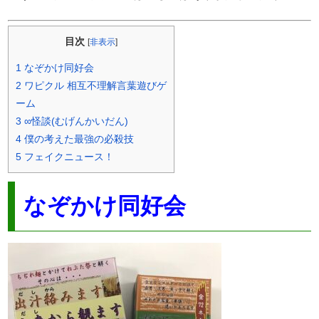
目次
[
非表示
]
1
なぞかけ同好会
2
ワピクル 相互不理解言葉遊びゲ
ーム
3
∞怪談(むげんかいだん)
4
僕の考えた最強の必殺技
5
フェイクニュース！
なぞかけ同好会