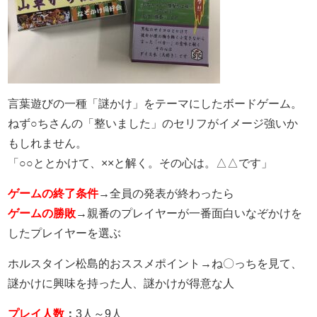
言葉遊びの一種「謎かけ」をテーマにしたボードゲーム。
ねず○ちさんの「整いました」のセリフがイメージ強いか
もしれません。
「○○ととかけて、××と解く。その心は。△△です」
ゲームの終了条件
→
全員の発表が終わったら
ゲームの勝敗
→
親番のプレイヤーが一番面白いなぞかけを
したプレイヤーを選ぶ
ホルスタイン松島的おススメポイント→ね〇っちを見て、
謎かけに興味を持った人、謎かけが得意な人
プレイ人数
：
3人～9人