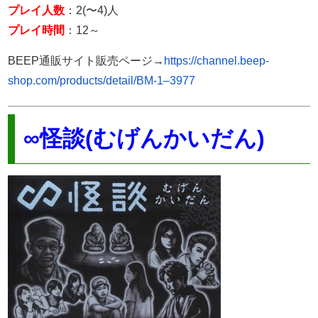
プレイ人数
：2(〜4)人
プレイ時間
：12～
BEEP通販サイト販売ページ→
https://channel.beep-
shop.com/products/detail/BM-1–3977
∞怪談(むげんかいだん)