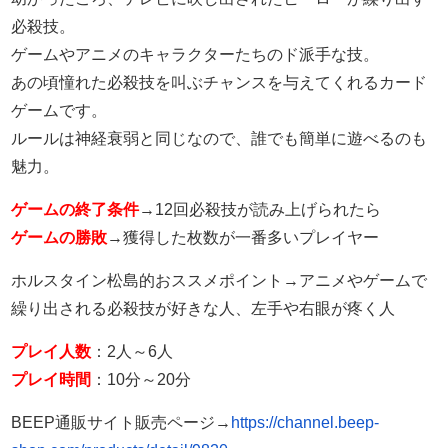
必殺技。
ゲームやアニメのキャラクターたちのド派手な技。
あの頃憧れた必殺技を叫ぶチャンスを与えてくれるカード
ゲームです。
ルールは神経衰弱と同じなので、誰でも簡単に遊べるのも
魅力。
ゲームの終了条件
→12回必殺技が読み上げられたら
ゲームの勝敗
→獲得した枚数が一番多いプレイヤー
ホルスタイン松島的おススメポイント→アニメやゲームで
繰り出される必殺技が好きな人、左手や右眼が疼く人
プレイ人数
：2人～6人
プレイ時間
：10分～20分
BEEP通販サイト販売ページ→
https://channel.beep-