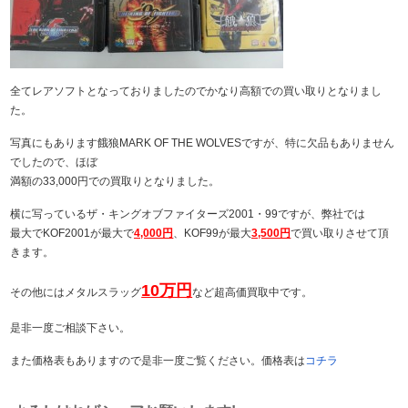
全てレアソフトとなっておりましたのでかなり高額での買い取りとなりまし
た。
写真にもあります餓狼MARK OF THE WOLVESですが、特に欠品もありません
でしたので、ほぼ
満額の33,000円での買取りとなりました。
横に写っているザ・キングオブファイターズ2001・99ですが、弊社では
最大でKOF2001が最大で
4,000円
、KOF99が最大
3,500円
で買い取りさせて頂
きます。
10万円
その他にはメタルスラッグ
など超高価買取中です。
是非一度ご相談下さい。
また価格表もありますので是非一度ご覧ください。価格表は
コチラ