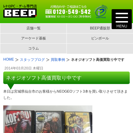
店舗一覧
BEEP通販部
アーケード基板
ピンボール
コラム
HOME
スタッフブログ
買取事例
ネオジオソフト高価買取り中です
2014年03月20日 木曜日
ネオジオソフト高価買取り中です
本日は宮城県仙台市のお客様からNEOGEOソフト3本を買い取りさせて頂きま
した。