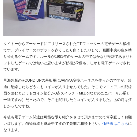
タイトーからアーケードにてリリースされたT.T.フィッターの電子ゲーム移植
です。プレイヤーのロボットを赤くしたり白くしたりして、画面中央の色を塗
り替えるゲームです。ルールが1981年のゲームの中ではかなり複雑であまりヒ
ットしたゲームでは無いと思いますが移植が2個も、しかも電子ゲームでされ
ています。
昔海外版のROUND UPの基板用にJAMMA変換ハーネスを作ったのですが、普
通に配線したらどうにもコインが入りませんでした。そこでマニュアルの配線
図を読むとどうもコイン部分が3点スイッチ（Mr.Do!などのユニバーサル系と
一緒ですね）だったので、そこを配線したらコインが入りました。あの時は嬉
しかったですね。
今後も電子ゲーム関連は可能な限り紹介をさせて頂きますので何卒宜しくお願
い致します。勿論買取も継続中ですので是非ご相談下さい。
価格表はこちら
に
なります。