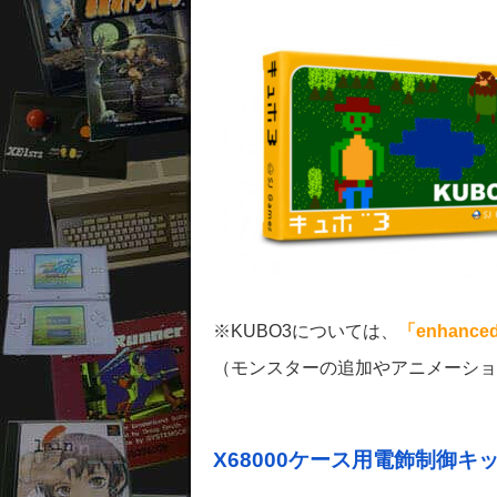
※KUBO3については、
「enhanced
（モンスターの追加やアニメーショ
X68000ケース用電飾制御キッ