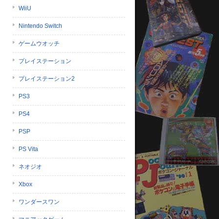
WiiU
Nintendo Switch
ゲームウオッチ
プレイステーション
プレイステーション2
PS3
PS4
PSP
PS Vita
ネオジオ
Xbox
ワンダースワン