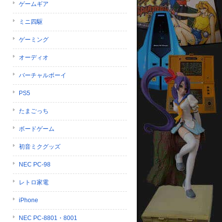
ゲームギア
ミニ四駆
ゲーミング
オーディオ
バーチャルボーイ
PS5
たまごっち
ボードゲーム
初音ミクグッズ
NEC PC-98
レトロ家電
iPhone
NEC PC-8801・8001