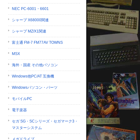
NEC PC-6001・6601
シャープ X68000関連
シャープ MZ/X1関連
富士通 FM-7 FM77AV TOWNS
MSX
海外・国産 その他パソコン
Windows他PC/AT 互換機
Windowsパソコン・パーツ
モバイルPC
電子楽器
セガ SG・SCシリーズ・セガマーク3・
マスターシステム
メガドライブ