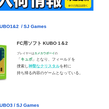
1&2 / SJ Games
FC用ソフト KUBO 1＆2
プレイヤーは
カメカウボーイ
の
「
キュボ
」となり、フィールドを
捜索し
神聖なクリスタル
を村に
持ち帰る内容のゲームとなっている。
3 / SJ Games