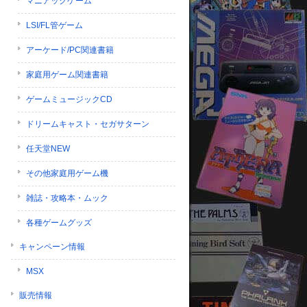
マニアックゲーム
LSI/FL管ゲーム
アーケード/PC関連書籍
家庭用ゲーム関連書籍
ゲームミュージックCD
ドリームキャスト・セガサターン
任天堂NEW
その他家庭用ゲーム機
雑誌・攻略本・ムック
各種ゲームグッズ
キャンペーン情報
MSX
販売情報