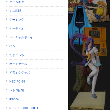
ゲームギア
ミニ四駆
ゲーミング
オーディオ
バーチャルボーイ
PS5
たまごっち
ボードゲーム
初音ミクグッズ
NEC PC-98
レトロ家電
iPhone
NEC PC-8801・8001