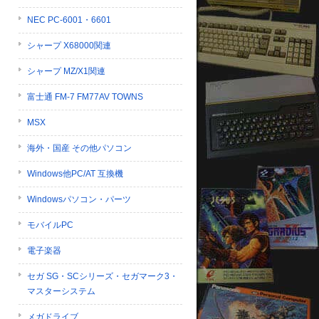
NEC PC-6001・6601
シャープ X68000関連
シャープ MZ/X1関連
富士通 FM-7 FM77AV TOWNS
MSX
海外・国産 その他パソコン
Windows他PC/AT 互換機
Windowsパソコン・パーツ
モバイルPC
電子楽器
セガ SG・SCシリーズ・セガマーク3・
マスターシステム
メガドライブ