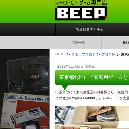
買取対象アイテム
店舗一覧
BE
HOME
スタッフブログ
買取事例
東京
2013年11月20日 水曜日
東京都北区にて家庭用ゲームと
出張買取にて東京都北区のお客様より、家庭用
その他にAmigaやX68000ソフトやハードを