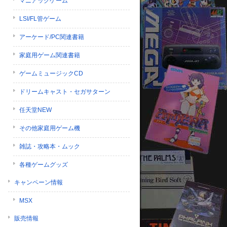
マニアックゲーム
LSI/FL管ゲーム
アーケード/PC関連書籍
家庭用ゲーム関連書籍
ゲームミュージックCD
ドリームキャスト・セガサターン
任天堂NEW
その他家庭用ゲーム機
雑誌・攻略本・ムック
各種ゲームグッズ
キャンペーン情報
MSX
販売情報