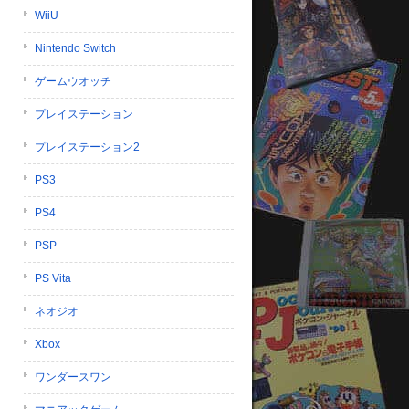
WiiU
Nintendo Switch
ゲームウオッチ
プレイステーション
プレイステーション2
PS3
PS4
PSP
PS Vita
ネオジオ
Xbox
ワンダースワン