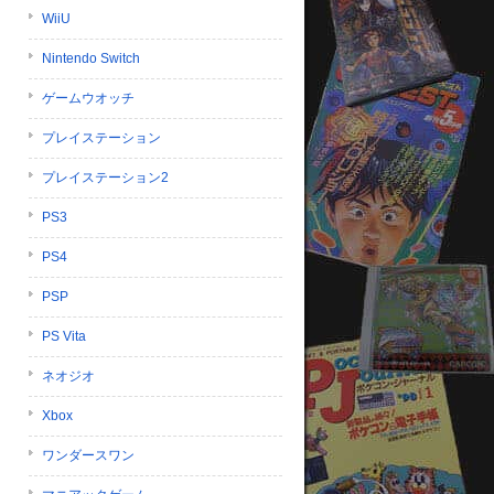
WiiU
Nintendo Switch
ゲームウオッチ
プレイステーション
プレイステーション2
PS3
PS4
PSP
PS Vita
ネオジオ
Xbox
ワンダースワン