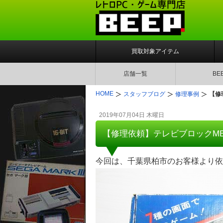
買取対象アイテム
店舗一覧
BE
HOME
スタッフブログ
修理事例
【修
2019年07月04日 木曜日
【修理依頼】テレビブロックM
今回は、千葉県柏市のお客様より依