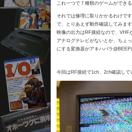
これ一つで７種類のゲームができる
それでは修理に取りかかるわけです
で、
とりあえず動作確認してみます
映像の出力はRF接続なので、VH
アナログテレビがないとか、ちょっ
にする変換器がアキハバラ@BEE
今回はRF接続で1ch、2ch確認し