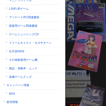
マニアックゲーム
LSI/FL管ゲーム
アーケード/PC関連書籍
家庭用ゲーム関連書籍
ゲームミュージックCD
ドリームキャスト・セガサターン
任天堂NEW
その他家庭用ゲーム機
雑誌・攻略本・ムック
各種ゲームグッズ
キャンペーン情報
MSX
販売情報