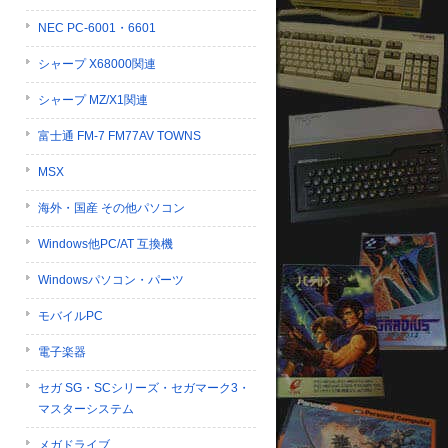
NEC PC-6001・6601
シャープ X68000関連
シャープ MZ/X1関連
富士通 FM-7 FM77AV TOWNS
MSX
海外・国産 その他パソコン
Windows他PC/AT 互換機
Windowsパソコン・パーツ
モバイルPC
電子楽器
セガ SG・SCシリーズ・セガマーク3・
マスターシステム
メガドライブ