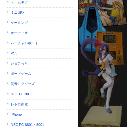
ゲームギア
ミニ四駆
ゲーミング
オーディオ
バーチャルボーイ
PS5
たまごっち
ボードゲーム
初音ミクグッズ
NEC PC-98
レトロ家電
iPhone
NEC PC-8801・8001