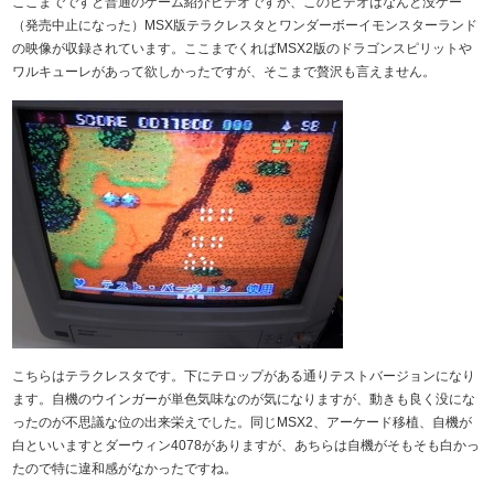
ここまでですと普通のゲーム紹介ビデオですが、このビデオはなんと没ゲー
（発売中止になった）MSX版テラクレスタとワンダーボーイモンスターランド
の映像が収録されています。ここまでくればMSX2版のドラゴンスピリットや
ワルキューレがあって欲しかったですが、そこまで贅沢も言えません。
こちらはテラクレスタです。下にテロップがある通りテストバージョンになり
ます。自機のウインガーが単色気味なのが気になりますが、動きも良く没にな
ったのが不思議な位の出来栄えでした。同じMSX2、アーケード移植、自機が
白といいますとダーウィン4078がありますが、あちらは自機がそもそも白かっ
たので特に違和感がなかったですね。