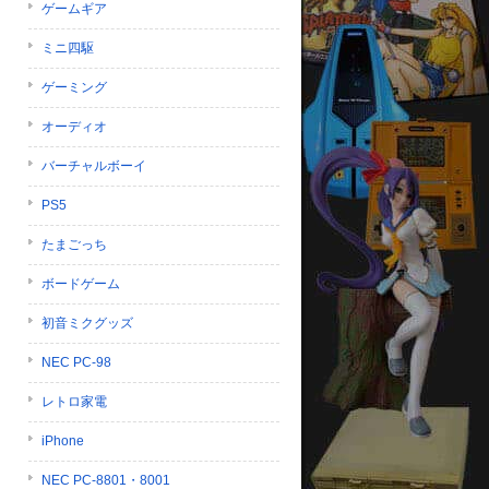
ゲームギア
ミニ四駆
ゲーミング
オーディオ
バーチャルボーイ
PS5
たまごっち
ボードゲーム
初音ミクグッズ
NEC PC-98
レトロ家電
iPhone
NEC PC-8801・8001