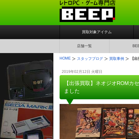
買取対象アイテム
店舗一覧
BE
HOME
スタッフブログ
買取事例
【出
2019年02月12日 火曜日
【出張買取】ネオジオROMカ
ました