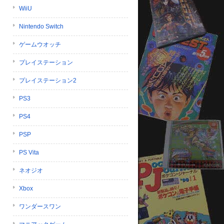
WiiU
Nintendo Switch
ゲームウオッチ
プレイステーション
プレイステーション2
PS3
PS4
PSP
PS Vita
ネオジオ
Xbox
ワンダースワン