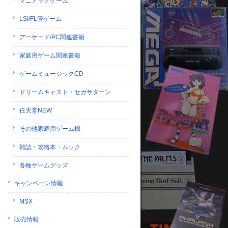
マニアックゲーム
LSI/FL管ゲーム
アーケード/PC関連書籍
家庭用ゲーム関連書籍
ゲームミュージックCD
ドリームキャスト・セガサターン
任天堂NEW
その他家庭用ゲーム機
雑誌・攻略本・ムック
各種ゲームグッズ
キャンペーン情報
MSX
販売情報