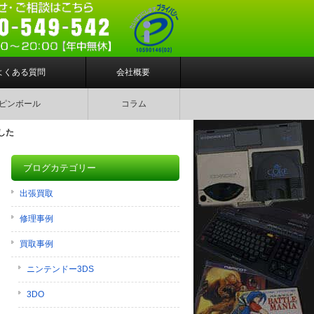
よくある質問
会社概要
ピンボール
コラム
した
ブログカテゴリー
出張買取
修理事例
買取事例
ニンテンドー3DS
3DO