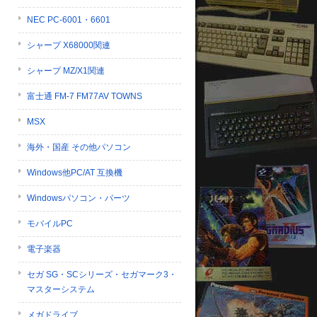
NEC PC-6001・6601
シャープ X68000関連
シャープ MZ/X1関連
富士通 FM-7 FM77AV TOWNS
MSX
海外・国産 その他パソコン
Windows他PC/AT 互換機
Windowsパソコン・パーツ
モバイルPC
電子楽器
セガ SG・SCシリーズ・セガマーク3・
マスターシステム
メガドライブ