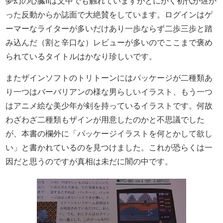
夢幻の心臓IIは文中でも触れていますがとにかく初代が遅か
った反動からか誌面で大絶賛をしています。ログインはゲ
ーマーなライターが多いだけあり一歩ならず二歩三歩と踏
み込んだ（割と辛口な）レビューが多いのでここまで褒め
られているタイトルはかなり珍しいです。
またザインソフトのトリトーンにはパッケージが二種類あ
り一つはバーバリアンの様な男らしいイラスト、もう一つ
はアニメ絵な美少年が剣を持っているイラストです。何故
わざわざ二種類もザインが用意したのかと不思議でした
が、本書の欄外に「パッケージイラストを何とかして欲し
い」と書かれているのを見つけました。これが恐らくは一
因だと思うのですが真相は未だに闇の中です。