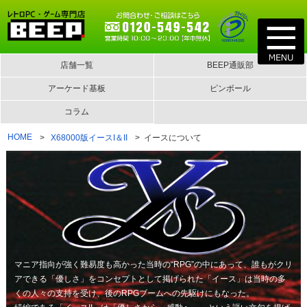
店舗一覧
BEEP通販部
アーケード基板
ピンボール
コラム
HOME
X68000版イースI＆II
イースについて
マニア指向が強く難易度も高かった当時の“RPG”の中にあって、誰もがクリ
アできる「優しさ」をコンセプトとして掲げられた「イース」は当時の多
くの人々の支持を受け、後のRPGブームへの先駆けにもなった。