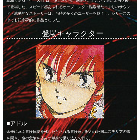
続編である「イースII」は「優しさから、感動へ。」という謳い文句を掲げ
て登場した。スピード感あふれるオープニング・臨場感たっぷりのサウン
ド・感動的なストーリーは、当時の多くのユーザーを魅了し、シリーズの
中でも記念碑的な作品となった。
登場キャラクター
アドル
余冊に及ぶ冒険日誌を残したとされる冒険家。呪われた国エステリアの噂
を聞き、命の危険を省みず単身で乗り込んで行く。