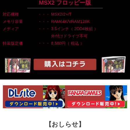
MSX2 フロッピー版
対応機種
・・・ MSX2/2+/T
メモリ容量
・・・ RAM64K/VRAM128K
メディア
・・・ 3.5インチ（ 2DD4枚組 ）
外付けドライブ不可
特装版定価
・・・ 8,580円（ 税込 ）
【おしらせ】