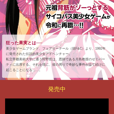
狂った果実とは──
美少女ゲームブランド、フェアリーテール（現F&C）より、1992年
に発売された伝説的美少女アドベンチャー。
私立帝都美術大学に通う狩野哲は、恩師である月島教授のゼミパー
ティに出席する。それを境に、彼の周りで奇妙な事件が立て続けに
起こることになる……。
発売中