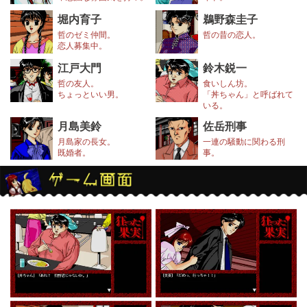
堀内育子
鵜野森圭子
哲のゼミ仲間。
哲の昔の恋人。
恋人募集中。
江戸大門
鈴木鋭一
哲の友人。
食いしん坊。
ちょっといい男。
「丼ちゃん」と呼ばれて
いる。
月島美鈴
佐岳刑事
月島家の長女。
一連の騒動に関わる刑
既婚者。
事。