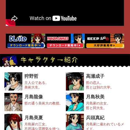
狩野哲
高瀬成子
主人公である。
哲の恋人。
美術大生。
哲とは別の大学。
月島龍像
月島秋美
哲の通う美術大の教授。
月島家の次女。
哲と同大生。
月島美夏
兵頭真紀
月島家の三女。
月島家に雇われているメ
不思議な雰囲気を持つ。
イド。