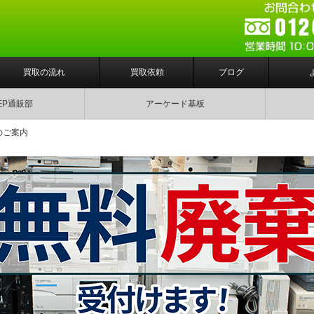
買取の流れ
買取依頼
ブログ
EP通販部
アーケード基板
のご案内