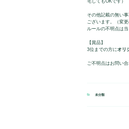
宅してもOKです）
その他記載の無い事
ございます。（変更
ルールの不明点は当日
【賞品】
3位までの方に
オリ
ご不明点はお問い合
カ
未分類
テ
ゴ
リ
ー