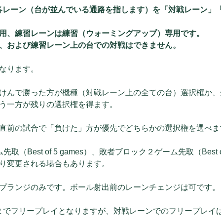
lyの各レーン（台が並んでいる通路を指します）を「対戦レーン」
用、練習レーンは練習（ウォーミングアップ）専用です。
、および練習レーン上の台での対戦はできません。
なります。
けんで勝った方が機種（対戦レーン上の全ての台）選択権か、
う一方が残りの選択権を得ます。
直前の試合で「負けた」方が優先でどちらかの選択権を選べま
（Best of 5 games）、敗者ブロック２ゲーム先取（Best of
り変更される場合もあります。
プランジのみです。ボール射出前のレーンチェンジは可です。
00までフリープレイとなりますが、対戦レーンでのフリープレイ