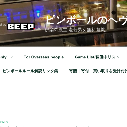
ピンボールのヘ
娯楽の殿堂 老若男女無料遊戯。
nly”
For Overseas people
Game List/稼働中リスト
ピンボールルール解説リンク集
寄贈｜寄付｜買い取りを受け付
VENLY