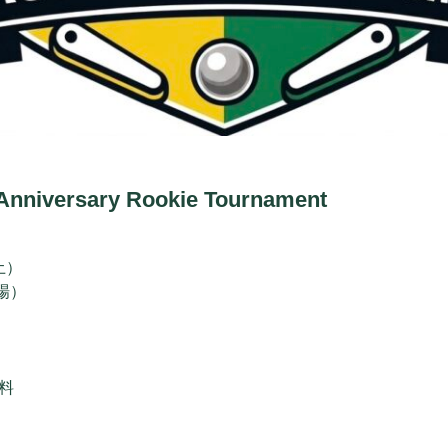
 Anniversary Rookie Tournament
（土）
開場）
料