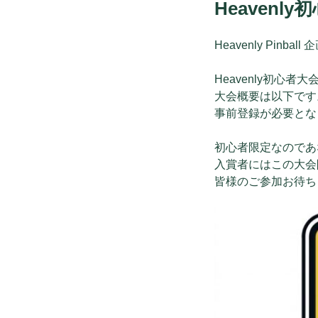
Heaven
日:
Heavenly Pinba
Heavenly初心
大会概要は以下です
事前登録が必要とな
初心者限定なのであ
入賞者にはこの大会
皆様のご参加お待ち