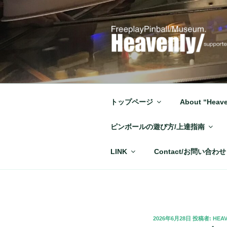
コ
ン
テ
ン
ツ
へ
ス
キ
トップページ
About “Heave
ッ
プ
ピンボールの遊び方/上達指南
LINK
Contact/お問い合わせ
投
2026年6月28日
投稿者:
HEA
稿