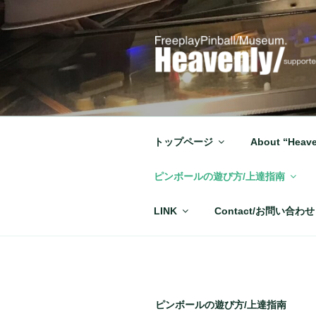
コ
ン
テ
ン
ツ
へ
ス
キ
トップページ
About “Heave
ッ
プ
ピンボールの遊び方/上達指南
LINK
Contact/お問い合わせ
ピンボールの遊び方/上達指南