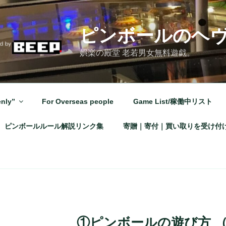
ピンボールのヘ
娯楽の殿堂 老若男女無料遊戯。
nly”
For Overseas people
Game List/稼働中リスト
ピンボールルール解説リンク集
寄贈｜寄付｜買い取りを受け付
①ピンボールの遊び方 